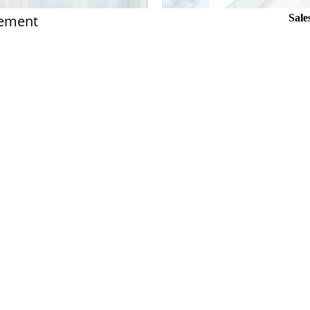
ement
Sal